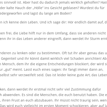
s sinnvoll ist. Aber hast du dadurch jemals wirklich geholfen? Has
er kalte Hauch der „Hölle“ ins Gesicht geblasen? Wurdest du für
niedergeworfen und lagst du lange am Boden?
n ich kenne dein Leben. Und ich sage dir: Hör endlich damit auf, d
en frei, die Liebe hilft nur in dem Umfang, dass sie anderen nicht
wenn ihr in das Leben anderer eingreift, dann werdet ihr Sturm ern
 anderen zu lenken oder zu bestimmen. Oft tut ihr aber genau das 
 Gegenteil und ihr könnt damit wirklich viel Schaden anrichten! Ab
in Mensch, dem ihr die eigene Entscheidungen blockiert, der wird s
r „gut“ meint. Lasst euch eines sagen: ihr fangt immer dann an,
elbst sehr verzweifelt seid. Das ist leider keine gute Art, das Lebe
ken, dann werdet ihr erstmal nicht sehr viel Zustimmung dafür
ch abwenden. Es sind die Menschen, die euch benutzt haben. Die 
, ihren Frust an euch abzubauen. Ihr müsst nicht traurig sein, we
Das wird euch vielleicht im ersten Moment schockieren, aber auf 