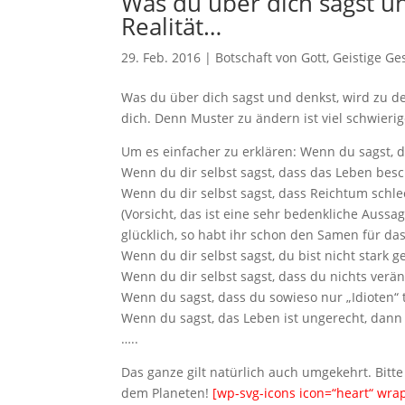
Was du über dich sagst un
Realität…
29. Feb. 2016
|
Botschaft von Gott
,
Geistige Ge
Was du über dich sagst und denkst, wird zu de
dich. Denn Muster zu ändern ist viel schwierig
Um es einfacher zu erklären: Wenn du sagst, d
Wenn du dir selbst sagst, dass das Leben besch
Wenn du dir selbst s
agst, dass Reichtum schle
(Vorsicht, das ist eine sehr bedenkliche Aussa
glücklich, so habt ihr schon den Samen für da
Wenn du dir selbst sagst, du bist nicht stark 
Wenn du dir selbst sagst, dass du nichts verä
Wenn du sagst, dass du sowieso nur „Idioten“ t
Wenn du sagst, das Leben ist ungerecht, dann 
…..
Das ganze gilt natürlich auch umgekehrt. Bitt
dem Planeten!
[wp-svg-icons icon=“heart“ wrap