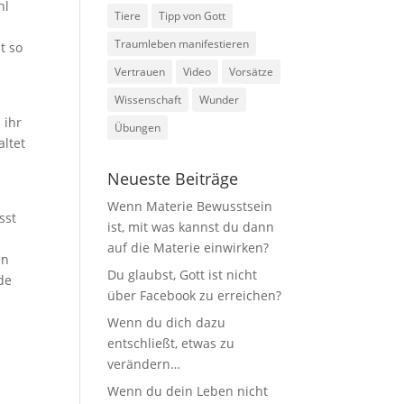
hl
Tiere
Tipp von Gott
n
Traumleben manifestieren
t so
Vertrauen
Video
Vorsätze
Wissenschaft
Wunder
 ihr
Übungen
altet
Neueste Beiträge
Wenn Materie Bewusstsein
sst
ist, mit was kannst du dann
auf die Materie einwirken?
nn
Du glaubst, Gott ist nicht
de
über Facebook zu erreichen?
Wenn du dich dazu
entschließt, etwas zu
verändern…
Wenn du dein Leben nicht