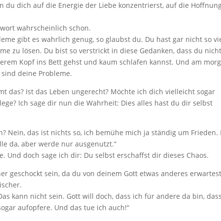
n du dich auf die Energie der Liebe konzentrierst, auf die Hoffnung
twort wahrscheinlich schon.
me gibt es wahrlich genug, so glaubst du. Du hast gar nicht so vi
eme zu lösen. Du bist so verstrickt in diese Gedanken, dass du nich
erem Kopf ins Bett gehst und kaum schlafen kannst. Und am mor
, sind deine Probleme.
t das? Ist das Leben ungerecht? Möchte ich dich vielleicht sogar
ege? Ich sage dir nun die Wahrheit: Dies alles hast du dir selbst
? Nein, das ist nichts so, ich bemühe mich ja ständig um Frieden. 
alle da, aber werde nur ausgenutzt.“
e. Und doch sage ich dir: Du selbst erschaffst dir dieses Chaos.
her geschockt sein, da du von deinem Gott etwas anderes erwartest
ischer.
Das kann nicht sein. Gott will doch, dass ich für andere da bin, das
sogar aufopfere. Und das tue ich auch!“