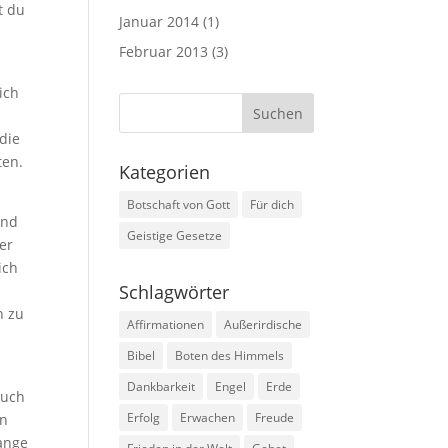
t du
Januar 2014
(1)
Februar 2013
(3)
ich
 die
ten.
Kategorien
Botschaft von Gott
Für dich
und
Geistige Gesetze
er
ich
Schlagwörter
n zu
Affirmationen
Außerirdische
Bibel
Boten des Himmels
Dankbarkeit
Engel
Erde
euch
Erfolg
Erwachen
Freude
nn
lange