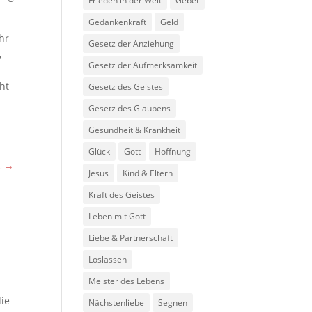
Frieden in der Welt
Gebet
Gedankenkraft
Geld
Ihr
Gesetz der Anziehung
,
Gesetz der Aufmerksamkeit
ht
Gesetz des Geistes
Gesetz des Glaubens
Gesundheit & Krankheit
Glück
Gott
Hoffnung
t
→
Jesus
Kind & Eltern
Kraft des Geistes
Leben mit Gott
Liebe & Partnerschaft
Loslassen
Meister des Lebens
die
Nächstenliebe
Segnen