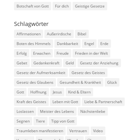
Botschaft von Gott
Für dich
Geistige Gesetze
Schlagwörter
Affirmationen
Außerirdische
Bibel
Boten des Himmels
Dankbarkeit
Engel
Erde
Erfolg
Erwachen
Freude
Frieden in der Welt
Gebet
Gedankenkraft
Geld
Gesetz der Anziehung
Gesetz der Aufmerksamkeit
Gesetz des Geistes
Gesetz des Glaubens
Gesundheit & Krankheit
Glück
Gott
Hoffnung
Jesus
Kind & Eltern
Kraft des Geistes
Leben mit Gott
Liebe & Partnerschaft
Loslassen
Meister des Lebens
Nächstenliebe
Segnen
Tiere
Tipp von Gott
Traumleben manifestieren
Vertrauen
Video