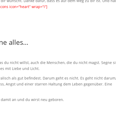
 dir wünscht. Danke dafür, dass es auf dem Weg zu dir ist. Und na
icons icon=“heart“ wrap=“i“]
ne alles…
s du nicht willst, auch die Menschen, die du nicht magst. Segne si
les mit Liebe und Licht.
ralisch als gut befindest. Darum geht es nicht. Es geht nicht darum
ress, Angst und einer starren Haltung dem Leben gegenüber. Eine
 damit an und du wirst neu geboren.