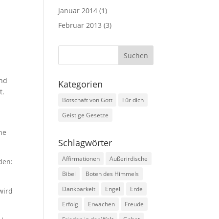
Januar 2014
(1)
Februar 2013
(3)
und
Kategorien
t.
Botschaft von Gott
Für dich
Geistige Gesetze
ine
Schlagwörter
Affirmationen
Außerirdische
den:
Bibel
Boten des Himmels
Dankbarkeit
Engel
Erde
wird
Erfolg
Erwachen
Freude