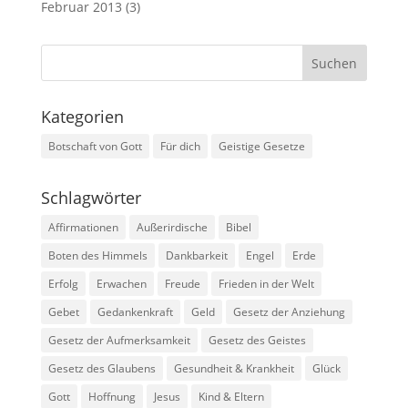
Februar 2013
(3)
Kategorien
Botschaft von Gott
Für dich
Geistige Gesetze
Schlagwörter
Affirmationen
Außerirdische
Bibel
Boten des Himmels
Dankbarkeit
Engel
Erde
Erfolg
Erwachen
Freude
Frieden in der Welt
Gebet
Gedankenkraft
Geld
Gesetz der Anziehung
Gesetz der Aufmerksamkeit
Gesetz des Geistes
Gesetz des Glaubens
Gesundheit & Krankheit
Glück
Gott
Hoffnung
Jesus
Kind & Eltern