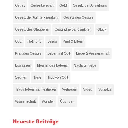
Gebet
Gedankenkraft
Geld
Gesetz der Anziehung
Gesetz der Aufmerksamkeit
Gesetz des Geistes
Gesetz des Glaubens
Gesundheit & Krankheit
Glück
Gott
Hoffnung
Jesus
Kind & Eltern
Kraft des Geistes
Leben mit Gott
Liebe & Partnerschaft
Loslassen
Meister des Lebens
Nächstenliebe
Segnen
Tiere
Tipp von Gott
Traumleben manifestieren
Vertrauen
Video
Vorsätze
Wissenschaft
Wunder
Übungen
Neueste Beiträge