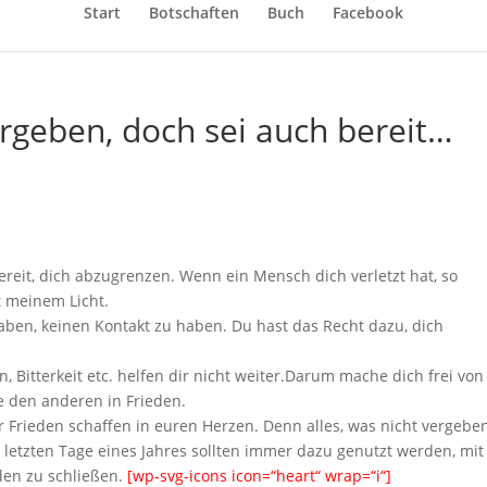
Start
Botschaften
Buch
Facebook
ergeben, doch sei auch bereit…
ereit, dich abzugrenzen. Wenn ein Mensch dich verletzt hat, so
t meinem Licht.
aben, keinen Kontakt zu haben. Du hast das Recht dazu, dich
Bitterkeit etc. helfen dir nicht weiter.Darum mache dich frei von
e den anderen in Frieden.
hr Frieden schaffen in euren Herzen. Denn alles, was nicht vergebe
ie letzten Tage eines Jahres sollten immer dazu genutzt werden, mit
eden zu schließen.
[wp-svg-icons icon=“heart“ wrap=“i“]