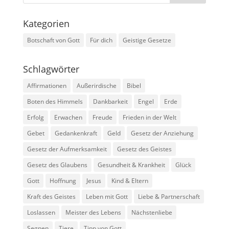
Kategorien
Botschaft von Gott
Für dich
Geistige Gesetze
Schlagwörter
Affirmationen
Außerirdische
Bibel
Boten des Himmels
Dankbarkeit
Engel
Erde
Erfolg
Erwachen
Freude
Frieden in der Welt
Gebet
Gedankenkraft
Geld
Gesetz der Anziehung
Gesetz der Aufmerksamkeit
Gesetz des Geistes
Gesetz des Glaubens
Gesundheit & Krankheit
Glück
Gott
Hoffnung
Jesus
Kind & Eltern
Kraft des Geistes
Leben mit Gott
Liebe & Partnerschaft
Loslassen
Meister des Lebens
Nächstenliebe
Segnen
Tiere
Tipp von Gott