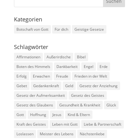
Kategorien
Botschaft von Gott
Für dich
Geistige Gesetze
Schlagwörter
Affirmationen
Außerirdische
Bibel
Boten des Himmels
Dankbarkeit
Engel
Erde
Erfolg
Erwachen
Freude
Frieden in der Welt
Gebet
Gedankenkraft
Geld
Gesetz der Anziehung
Gesetz der Aufmerksamkeit
Gesetz des Geistes
Gesetz des Glaubens
Gesundheit & Krankheit
Glück
Gott
Hoffnung
Jesus
Kind & Eltern
Kraft des Geistes
Leben mit Gott
Liebe & Partnerschaft
Loslassen
Meister des Lebens
Nächstenliebe